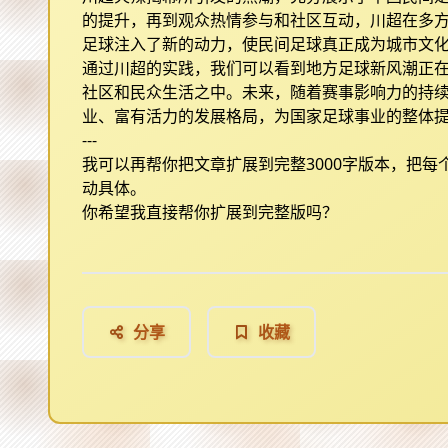
的提升，再到观众热情参与和社区互动，川超在多
足球注入了新的动力，使民间足球真正成为城市文
通过川超的实践，我们可以看到地方足球新风潮正
社区和民众生活之中。未来，随着赛事影响力的持
业、富有活力的发展格局，为国家足球事业的整体
---
我可以再帮你把文章扩展到完整3000字版本，把
动具体。
你希望我直接帮你扩展到完整版吗？
分享
收藏