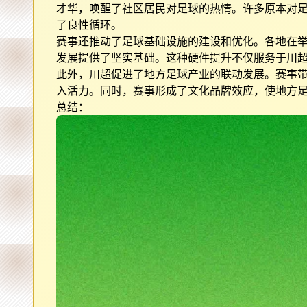
才华，唤醒了社区居民对足球的热情。许多原本对
了良性循环。
赛事还推动了足球基础设施的建设和优化。各地在
发展提供了坚实基础。这种硬件提升不仅服务于川
此外，川超促进了地方足球产业的联动发展。赛事
入活力。同时，赛事形成了文化品牌效应，使地方
总结：