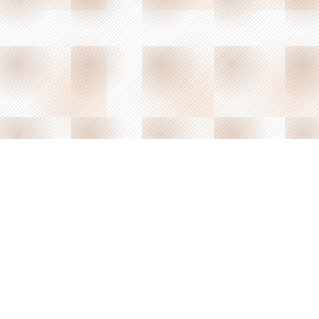
快速链接
公海贵宾会
介绍
公海贵
公海贵宾会覆盖多个语种与终端系统，用
户规模持续增长。核心系统采用模块化架
赛事新闻
构及高并发优化机制，在各类赛事高峰期
服务范围
亦能保持稳定流畅响应，确保每一位用户
都能获得快速、顺畅的操作体验。