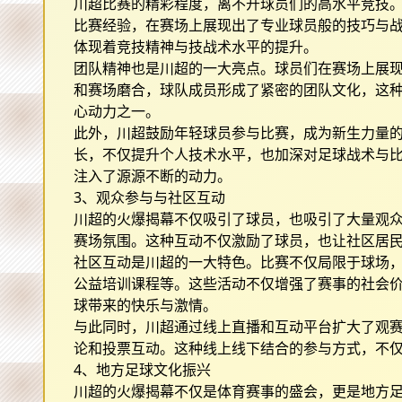
川超比赛的精彩程度，离不开球员们的高水平竞技
比赛经验，在赛场上展现出了专业球员般的技巧与
体现着竞技精神与技战术水平的提升。
团队精神也是川超的一大亮点。球员们在赛场上展
和赛场磨合，球队成员形成了紧密的团队文化，这
心动力之一。
此外，川超鼓励年轻球员参与比赛，成为新生力量
长，不仅提升个人技术水平，也加深对足球战术与
注入了源源不断的动力。
3、观众参与与社区互动
川超的火爆揭幕不仅吸引了球员，也吸引了大量观
赛场氛围。这种互动不仅激励了球员，也让社区居
社区互动是川超的一大特色。比赛不仅局限于球场
公益培训课程等。这些活动不仅增强了赛事的社会
球带来的快乐与激情。
与此同时，川超通过线上直播和互动平台扩大了观
论和投票互动。这种线上线下结合的参与方式，不
4、地方足球文化振兴
川超的火爆揭幕不仅是体育赛事的盛会，更是地方