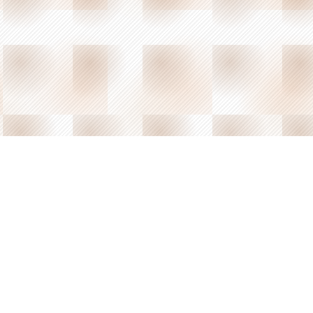
联系方式
客服热线：16754758703
邮箱：interlocking@mac.com
地址：济南市历下区盛福花园43号楼4单
元501室