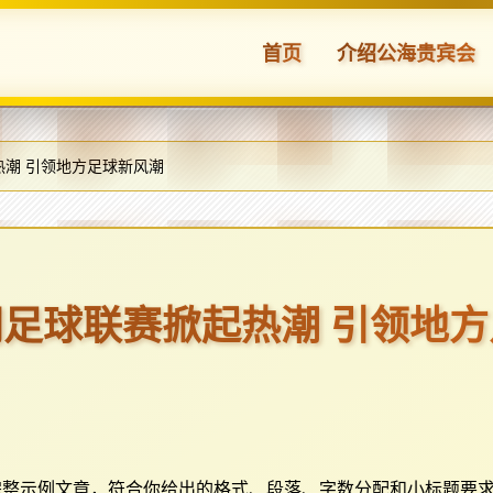
首页
介绍
公海贵宾会
热潮 引领地方足球新风潮
间足球联赛掀起热潮 引领地方
完整示例文章，符合你给出的格式、段落、字数分配和小标题要