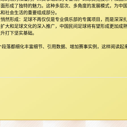
方面形成了独特的魅力。这种多层次、多角度的发展模式，为中
化和社会生活的重要组成部分。
在悄然形成：足球不再仅仅是专业俱乐部的专属项目，而是深深
续扩大和足球文化的深入推广，中国民间足球将有望形成更加成
提升打下坚实基础。
每个段落都细化丰富细节、引用数据、增加赛事实例，这样阅读起