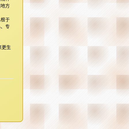
国地方
扎根于
熟、专
来更生